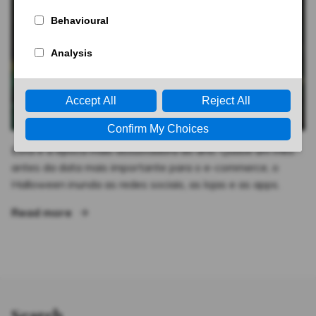
Esta é a época mais assustadora do ano. Quase um mês
antes da data mais importante para o e-commerce, o
Halloween inunda as redes sociais, as lojas e as apps.
“Dia das Bruxas, uma data assustadora pa
Read more
Search