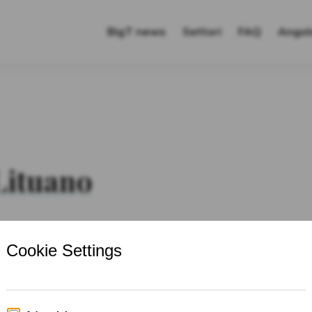
gTranslation
BigT news
Settori
FAQ
Angol
Lituano