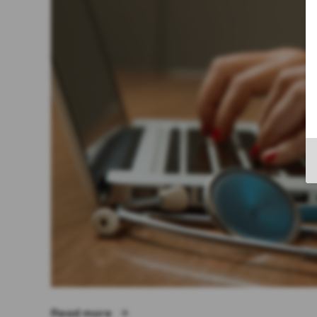
“Dizionari medici – Lituano”
Read more