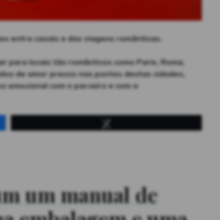
es entre casais e das viagens românticas.
ar para locais tão românticos como Paris, Roma,
ados de amor presos nas pontes destas cidades,
o emocional com o parceiro e com a
Tweetar
or, venda romantismo”
um um manual de
o na embalagem e uma