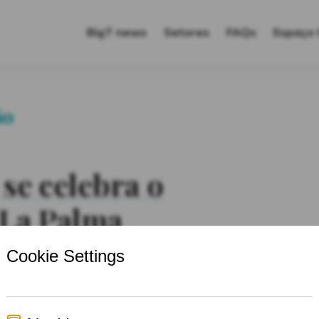
Translation
BigT news
Setores
FAQs
Espaço 
ão
se celebra o
 La Palma
iro, 2020