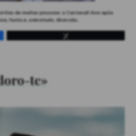
oritas de muitas pessoas: o Carnaval! Ano após
ca, festa e, sobretudo, diversão.
Tweetar
naval na ilha de La Palma”
doro-te»