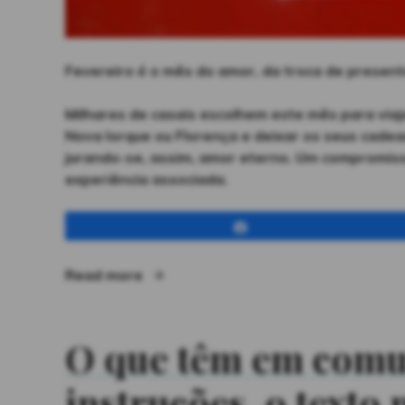
Fevereiro é o mês do amor, da troca de present
Milhares de casais escolhem este mês para viaj
Nova Iorque ou Florença e deixar os seus cade
jurando-se, assim, amor eterno. Um compromiss
experiência associada.
Partilhar
“Já que não é possível comprar o am
Read more
O que têm em com
instruções, o text