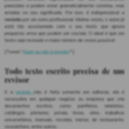
parecidas e podem estar gramaticalmente corretas, mas
erradas no seu significado. Por isso, é indispensável a
revisão
por um outro profissional. Muitas vezes, o autor já
está tão acostumado com o seu texto que ignora
pequenos erros que podem ser cruciais. O ideal é que um
texto seja revisado o maior número de vezes possível.
[Tweet “
fazer ou não a revisão
?”]
Todo texto escrito precisa de um
revisor
E a
revisão
não é feita somente em editoras, ela é
necessária em qualquer negócio ou empresa que cria
documentos escritos, como: panfletos, relatórios,
catálogos, pôsteres, jornais, livros, sites, trabalhos
universitários, manuais, novelas, menus de restaurante,
newsletters, entre outros.