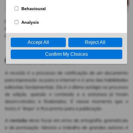
A revisão é o processo de verificação de um
documento para impressão ou para a internet e é
uma das habilidades editoriais fundamentais.
Conceito de revisão
A revisão é o processo de verificação de um documento
para impressão ou para a internet e é uma das habilidades
editoriais fundamentais. Ela é o último estágio no processo
de edição, quando o conteúdo e a estrutura já foram
desenvolvidos e finalizados. É nesse momento que o
texto é “limpo” e fica pronto para a publicação.
A
revisão
deve focar em erros de ortografia, gramaticais
e de pontuação. Mesmo o trabalho de grandes autores é