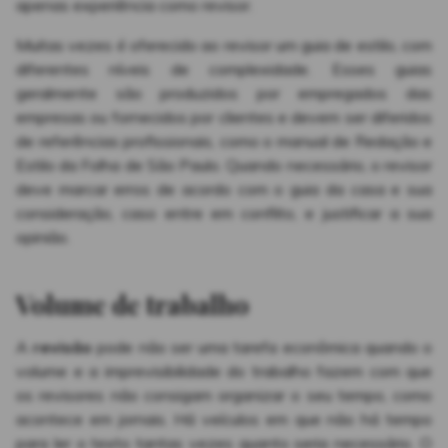
apenas experiência como revisor.
Muitas vezes é oferecido ao revisor um guia de estilo, com
diferentes níveis de complexidade. Esses guias
geralmente são produzidos por empregados das
empresas ou fornecidos por clientes e devem ser diferidos
de referências profissionais, como o manual de Redação e
Estilo da Folha de São Paulo. Quando necessário, o revisor
deve marcar erros de acordo com o guia da casa e sua
consideração, caso entre em conflito, e justificar a sua
opinião.
Volume de trabalho
A
revisão
pode não ser uma tarefa econômica quando o
volume e a imprevisibilidade do trabalho fazem com que
os revisores não consigam organizar o seu tempo, como
acontece em jornais. Há veículos em que não há tempo
para ler o texto tantas vezes quanto seria necessário. O