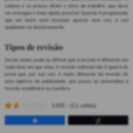
volume e os prazos ditam o ritmo de trabalho, que deve
ser entregue o mais rápido possível. Quando é programado
que um texto será revisado apenas uma vez, a sua
qualidade cai drasticamente.
Tipos de revisão
Sendo assim, pode se afirmar que a revisão é diferente em
cada área em que atua. A revisão editorial não é igual à do
jornal que, por sua vez, é muito diferente da revisão de
uma agência de publicidade, que pouco se assemelha à
revisão acadêmica ou à jurídica.
1.6/5 - (11 votes)
Partilhar
Tweetar