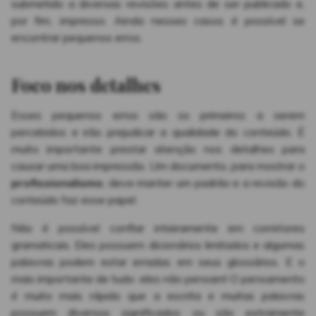
submetido a diversas revisões antes de ser publicado e,
por fim, impresso. Ainda nesses casos é possível se
encontrar pequenos erros.
Foco nos detalhes
Esses pequenos erros são os primeiros a serem
percebidos e irão prejudicar a qualidade do conteúdo. É
muito importante prestar atenção nos detalhes para
causar uma boa impressão. Um documento, para mostrar o
profissionalismo
, deve manter um padrão e a revisão do
conteúdo faz esse papel.
Não é possível confiar inteiramente em corretores
gramaticais. Eles possuem dicionários limitados e algumas
palavras podem estar erradas em seus glossários. E o
mais importante de tudo: eles não pensam! O pensamento
é muito mais rápido que a escrita e muitas palavras
possuem diversos significados ou são extramente