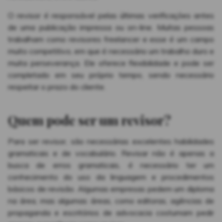
O revisor é responsável pelas últimas verificações antes
de uma publicação impressa ou on-line. Muitas pessoas
trabalham como revisores freelancer e esse é um campo
muito competitivo, em que é necessário um trabalho duro e
muita perseverança. Ele oferece flexibilidade e pode ser
completado em seu próprio tempo, sendo necessário
respeitar o prazo do cliente.
Quem pode ser um revisor?
Para ser revisor, são necessárias excelentes habilidades
gramaticais e de vocabulário. Revisar não é apenas a
busca de erros gramaticais, é necessário ter um
conhecimento do uso da linguagem e procedimentos
básicos de revisão. Algumas empresas pedem um diploma
na área, mas algumas áreas, como editoras, agências de
propaganda e escritórios de advocacia costumam pedir