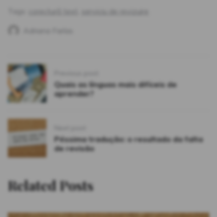
Tags:
corectură text
,
serviciu de revizuire
Adriana Farías
Post
Previous post
navigation
Quais as línguas mais difíceis de
aprender?
Next post
Péssima tradução: o resultado da falta
de revisão
Related Posts