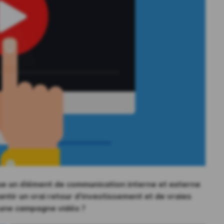
nue un élément de communication interne et externe
tir un vrai retour d’investissement et de vraies
c une campagne vidéo ?