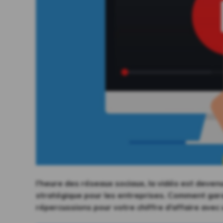
l’heure des réseaux sociaux, la vidéo est deve
stratégique pour les entreprises. Comment garan
répercussions pour votre chiffre d’affaire ave