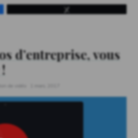
Tweetez
 »
os d’entreprise, vous
 !
Posted
ion de vidéo
1 mars, 2017
on