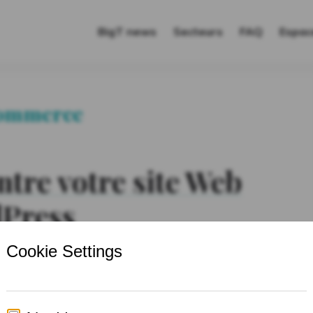
igTranslation
BigT news
Secteurs
FAQ
Espac
commerce
entre votre site Web
dPress